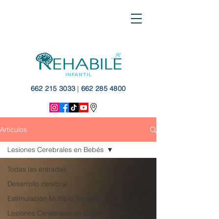
662 215 3033
|
662 285 4800
Artículos
Lesiones Cerebrales en Bebés
Todas las entradas
Desarrollo cerebral
Estimulación Múltiple Temprana
Lesiones Cerebrales en Bebés